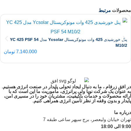
محصولات
مرتبط
پنل خورشیدی 425 وات مونوکریستال Ycsolar مدل YC 425 PSF 54
M10/2
7.140.000
تومان
در افق زرفام ، ما به دنبال ایجاد تحولی پایدار در صنعت انرژی هستیم.
به عنوان یک شرکت نوپا ولی پرانرژی، مأموریت ما این است که با
ارائه محصولات و خدمات باکیفیت، مشتریان خود را در مسیری امن،
پایدار و بدون وقفه از نظر تأمین انرژی همراهی کنیم.
درباره ما
تهران خیابان ولیعصر، برج سپهر ساعی طبقه 7
9:00 الی 18:00