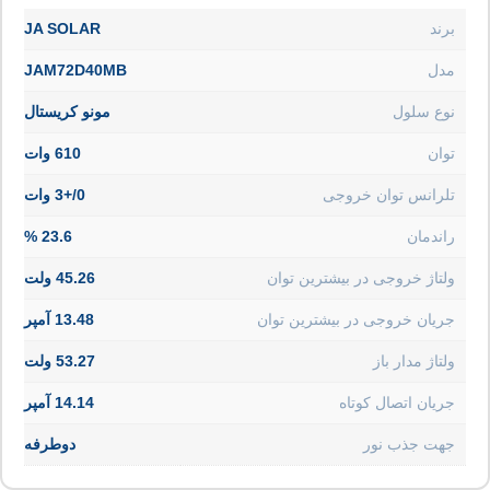
برند
JA SOLAR
مدل
JAM72D40MB
نوع سلول
مونو کریستال
توان
610 وات
تلرانس توان خروجی
0/+3 وات
راندمان
23.6 %
ولتاژ خروجی در بیشترین توان
45.26 ولت
جریان خروجی در بیشترین توان
13.48 آمپر
ولتاژ مدار باز
53.27 ولت
جریان اتصال کوتاه
14.14 آمپر
جهت جذب نور
دوطرفه