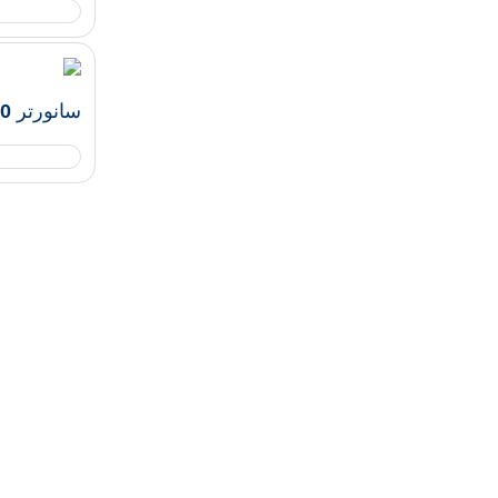
سانورتر 6000 وات , 350 ولت , ۲۵ آمپر GOODWE