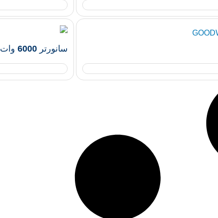
سانورتر 6000 وات , 48 ولت , 140 آمپر GOODWE