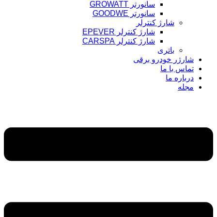
سانورتر GROWATT
سانورتر GOODWE
شارژ کنترلر
شارژ کنترلر EPEVER
شارژ کنترلر CARSPA
باتری
شارژر خودرو برقی
تماس با ما
درباره ما
مجله