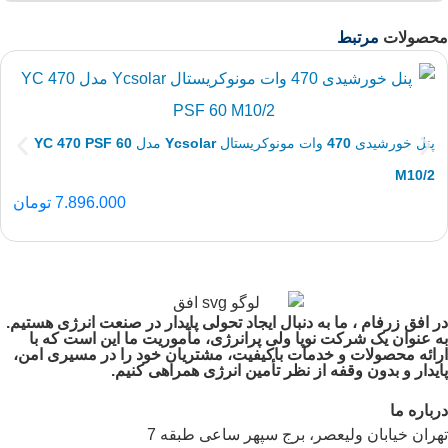
محصولات
مرتبط
پنل خورشیدی 470 وات مونوکریستال Ycsolar مدل YC 470 PSF 60
M10/2
7.896.000
تومان
در افق زرفام ، ما به دنبال ایجاد تحولی پایدار در صنعت انرژی هستیم.
به عنوان یک شرکت نوپا ولی پرانرژی، مأموریت ما این است که با
ارائه محصولات و خدمات باکیفیت، مشتریان خود را در مسیری امن،
پایدار و بدون وقفه از نظر تأمین انرژی همراهی کنیم.
درباره ما
تهران خیابان ولیعصر، برج سپهر ساعی طبقه 7