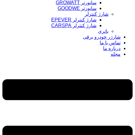
سانورتر GROWATT
سانورتر GOODWE
شارژ کنترلر
شارژ کنترلر EPEVER
شارژ کنترلر CARSPA
باتری
شارژر خودرو برقی
تماس با ما
درباره ما
مجله