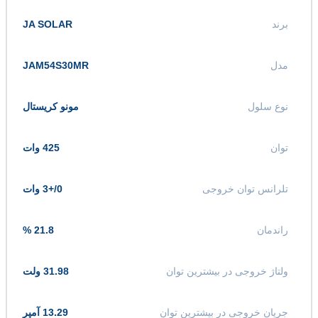
برند
JA SOLAR
مدل
JAM54S30MR
نوع سلول
مونو کریستال
توان
425 وات
تلرانس توان خروجی
0/+3 وات
راندمان
21.8 %
ولتاژ خروجی در بیشترین توان
31.98 ولت
جریان خروجی در بیشترین توان
13.29 آمپر