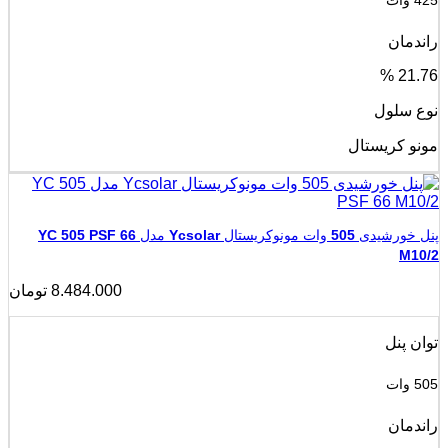
425 وات
راندمان
21.76 %
نوع سلول
مونو کریستال
پنل خورشیدی 505 وات مونوکریستال Ycsolar مدل YC 505 PSF 66
M10/2
8.484.000
تومان
توان پنل
505 وات
راندمان