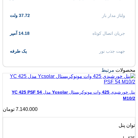
ولتاژ مدار باز
37.72 ولت
جریان اتصال کوتاه
14.18 آمپر
جهت جذب نور
یک طرفه
محصولات
مرتبط
پنل خورشیدی 425 وات مونوکریستال Ycsolar مدل YC 425 PSF 54
M10/2
7.140.000
تومان
توان پنل