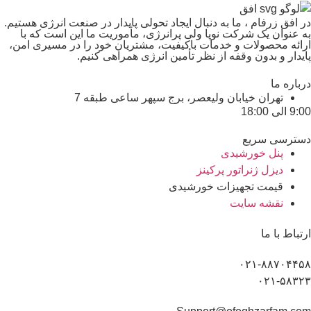
در افق زرفام ، ما به دنبال ایجاد تحولی پایدار در صنعت انرژی هستیم.
به عنوان یک شرکت نوپا ولی پرانرژی، مأموریت ما این است که با
ارائه محصولات و خدمات باکیفیت، مشتریان خود را در مسیری امن،
پایدار و بدون وقفه از نظر تأمین انرژی همراهی کنیم.
درباره ما
تهران خیابان ولیعصر، برج سپهر ساعی طبقه 7
9:00 الی 18:00
دسترسی سریع
پنل خورشیدی
دیزل ژنراتور پرکینز
قیمت تجهیزات خورشیدی
نقشه سایت
ارتباط با ما
۰۲۱-۸۸۷۰۴۴۵۸
۰۲۱-۵۸۳۲۳