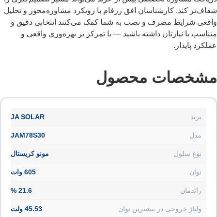
شفاف‌تر کند. کارشناسان افق زرفام با رویکرد مشاوره‌محور و تحلیل
واقعی شرایط مصرف و نصب به شما کمک می‌کنند انتخابی دقیق و
متناسب با نیازتان داشته باشید — با تمرکز بر بهره‌وری واقعی و
عملکرد پایدار.
مشخصات محصول
برند
JA SOLAR
مدل
JAM78S30
نوع سلول
مونو کریستال
توان
605 وات
راندمان
21.6 %
ولتاژ خروجی در بیشترین توان
45.53 ولت