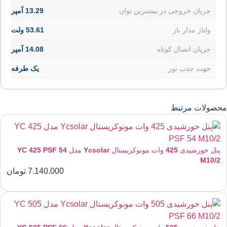
جریان خروجی در بیشترین توان
13.29 آمپر
ولتاژ مدار باز
53.61 ولت
جریان اتصال کوتاه
14.08 آمپر
جهت جذب نور
یک طرفه
محصولات
مرتبط
پنل خورشیدی 425 وات مونوکریستال Ycsolar مدل YC 425 PSF 54
M10/2
7.140.000
تومان