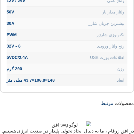
ولتاژ نامی
12V / 24V
ولتاژ مدار باز
50V
بیشترین جریان شارژ
30A
تکنولوژی شارژر
PWM
رنج ولتاژ ورودی
8～32V
اطلاعات پورت USB
5VDC/2.4A
وزن
290 گرم
ابعاد
148×106.8×43.7 میلی متر
محصولات
مرتبط
در افق زرفام ، ما به دنبال ایجاد تحولی پایدار در صنعت انرژی هستیم.