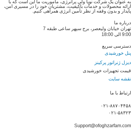
به عنوان یک شرکت نوپا ولی پرانرژی، مأموریت ما این است که با
ارائه محصولات و خدمات باکیفیت، مشتریان خود را در مسیری امن،
پایدار و بدون وقفه از نظر تأمین انرژی همراهی کنیم.
درباره ما
تهران خیابان ولیعصر، برج سپهر ساعی طبقه 7
9:00 الی 18:00
دسترسی سریع
پنل خورشیدی
دیزل ژنراتور پرکینز
قیمت تجهیزات خورشیدی
نقشه سایت
ارتباط با ما
۰۲۱-۸۸۷۰۴۴۵۸
۰۲۱-۵۸۳۲۳
Support@ofoghzarfam.com