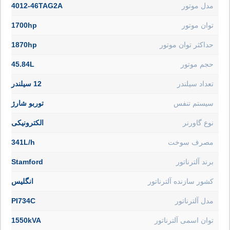
مدل موتور
4012-46TAG2A
توان موتور
1700hp
حداکثر توان موتور
1870hp
حجم موتور
45.84L
تعداد سیلندر
12 سیلندر
سیستم تنفس
توربو شارژ
نوع گاورنر
الکترونیکی
مصرف سوخت
341L/h
برند آلترناتور
Stamford
کشور سازنده آلترناتور
انگلیس
مدل آلترناتور
PI734C
توان اسمی آلترناتور
1550kVA