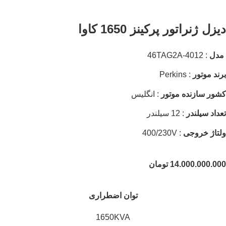
دیزل ژنراتور پرکینز 1650 کاوا
مدل
: 4012-46TAG2A
برند موتور
: Perkins
کشور سازنده موتور
: انگلیس
تعداد سیلندر
: 12 سیلندر
ولتاژ خروجی
: 400/230V
14.000.000.000
تومان
توان اضطراری
1650KVA