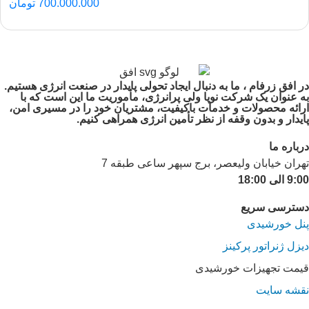
700.000.000
تومان
در افق زرفام ، ما به دنبال ایجاد تحولی پایدار در صنعت انرژی هستیم.
به عنوان یک شرکت نوپا ولی پرانرژی، مأموریت ما این است که با
ارائه محصولات و خدمات باکیفیت، مشتریان خود را در مسیری امن،
پایدار و بدون وقفه از نظر تأمین انرژی همراهی کنیم.
درباره ما
تهران خیابان ولیعصر، برج سپهر ساعی طبقه 7
9:00 الی 18:00
دسترسی سریع
پنل خورشیدی
دیزل ژنراتور پرکینز
قیمت تجهیزات خورشیدی
نقشه سایت