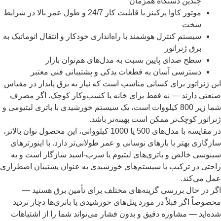
چندین دستگاه همزمان
موتور کاوا پرکینز با قابلیت کار 24/7 و طول عمر بالا در شرایط
سخت
سیستم کنترل هوشمند با راه‌اندازی خودکار و انتقال اتوماتیک به
برق ژنراتور
سطح صدای پایین نسبت به مدل‌های هم‌توان بازار
دسترسی آسان به قطعات یدکی و پشتیبانی فنی معتبر
این ژنراتور برای کسانی مناسب است که نیاز به برق پایدار در مقیاس
صنعتی دارند — نه فقط برای خانه یا کسب‌وکار کوچک. اگر مصرف
شما زیر 800 کیلووات است، یک سیستم خورشیدی با باتری لیتیومی و
ژنراتور کوچک‌تر ممکن است بهینه‌تر باشد.
در مقایسه با مدل‌های 500 یا 1000 کیلوواتی، این محصول توان بالاتر،
سازگاری بهتر با بارهای نوسانی و عمر طولانی‌تر دارد. با اینورترهای
سینوسی خالص و باتری‌های لیتیوم یا سرب-اسید سازگار است و به
راحتی در ترکیب با سیستم‌های خورشیدی به عنوان پشتیبان اضطراری
عمل می‌کند.
اگر در حال بررسی گزینه‌های مختلف برای تأمین برق هستید —
مخصوصاً اگر قبلاً در مورد پنل‌های خورشیدی یا باتری‌ها دچار تردید
شده‌اید — مشاوره دقیق و بدون فشار می‌تواند شما را از اشتباهات