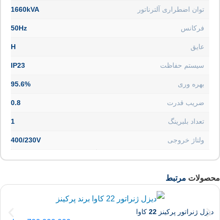
توان اضطراری آلترناتور
1660kVA
فرکانس
50Hz
عایق
H
سیستم حفاظت
IP23
بهره وری
95.6%
ضریب قدرت
0.8
تعداد بلبرینگ
1
ولتاژ خروجی
400/230V
محصولات
مرتبط
دیزل ژنراتور پرکینز 22 کاوا