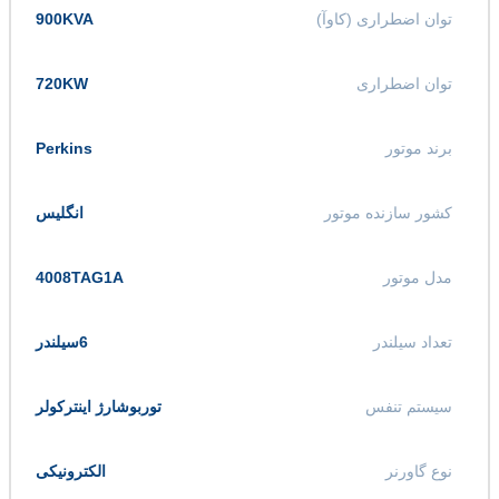
توان اضطراری (کاوآ)
900KVA
توان اضطراری
720KW
برند موتور
Perkins
کشور سازنده موتور
انگلیس
مدل موتور
4008TAG1A
تعداد سیلندر
6سیلندر
سیستم تنفس
توربوشارژ اینترکولر
نوع گاورنر
الکترونیکی