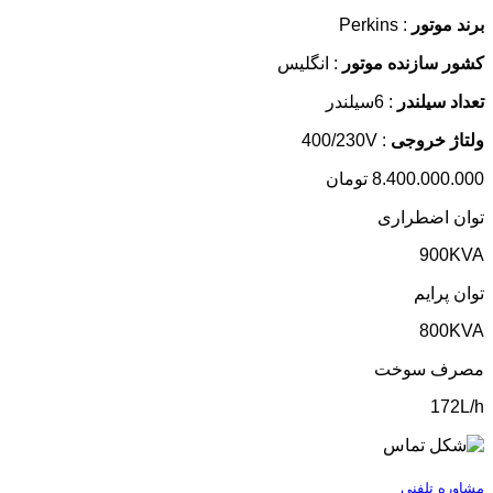
برند موتور
: Perkins
کشور سازنده موتور
: انگلیس
تعداد سیلندر
: 6سیلندر
ولتاژ خروجی
: 400/230V
8.400.000.000
تومان
توان اضطراری
900KVA
توان پرایم
800KVA
مصرف سوخت
172L/h
مشاوره تلفنی