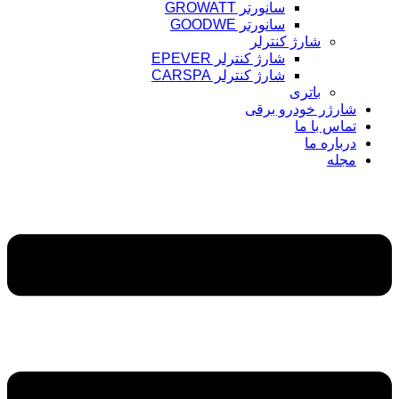
سانورتر GROWATT
سانورتر GOODWE
شارژ کنترلر
شارژ کنترلر EPEVER
شارژ کنترلر CARSPA
باتری
شارژر خودرو برقی
تماس با ما
درباره ما
مجله