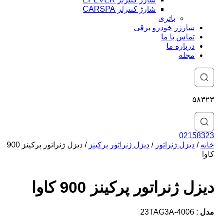
شارژ کنترلر CARSPA
باتری
شارژر خودرو برقی
تماس با ما
درباره ما
مجله
۵۸۳۲۳
02158323
خانه
/
دیزل ژنراتور
/
دیزل ژنراتور پرکینز
/ دیزل ژنراتور پرکینز 900
کاوا
دیزل ژنراتور پرکینز 900 کاوا
مدل
: 4006-23TAG3A