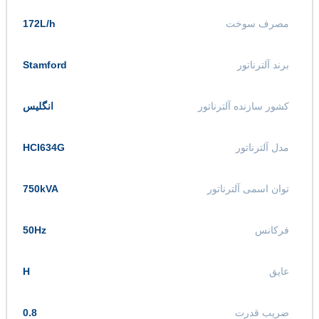
مصرف سوخت
172L/h
برند آلترناتور
Stamford
کشور سازنده آلترناتور
انگلیس
مدل آلترناتور
HCI634G
توان اسمی آلترناتور
750kVA
فرکانس
50Hz
عایق
H
ضریب قدرت
0.8