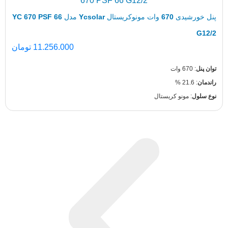
پنل خورشیدی 670 وات مونوکریستال Ycsolar مدل YC 670 PSF 66
11.256.000
تومان
 مونو کریستال