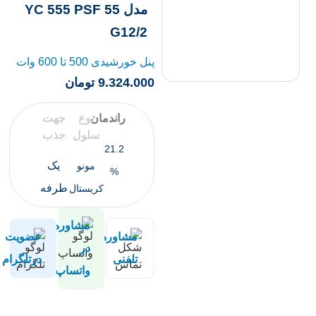
مدل YC 555 PSF 55
G12/2
پنل خورشیدی 500 تا 600 وات
9.324.000
تومان
راندمان
نوع
جهت
سلول
جذب
21.2
یک
مونو
%
طرفه
کریستال
مشاوره
مشاوره
عضویت
در
تلفنی
درتلگرام
واتساپ