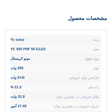
ات محصول
Yc solar
YC 555 PSF 55 G12/2
 سلول
مونو کریستال
555 وات
انس توان خروجی
0/+5 وات
مان
21.2 %
ژ خروجی در بیشترین توان
31.8 ولت
ان خروجی در بیشترین توان
17.45 آمپر