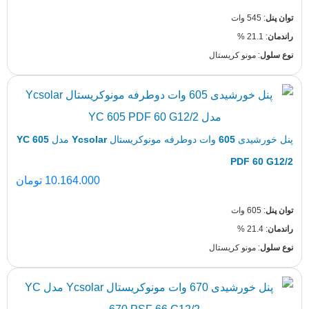
 مونو کریستال
پنل خورشیدی 605 وات دوطرفه مونوکریستال Ycsolar مدل YC 605
PDF 6
10.164.000
تومان
 مونو کریستال