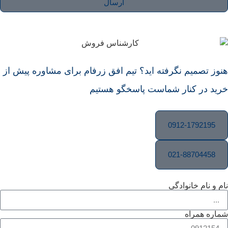
ارسال
م نگرفته اید؟ تیم افق زرفام برای مشاوره پیش از
نار شماست پاسخگو هستیم
0912-
021-8
نوادگی
ه