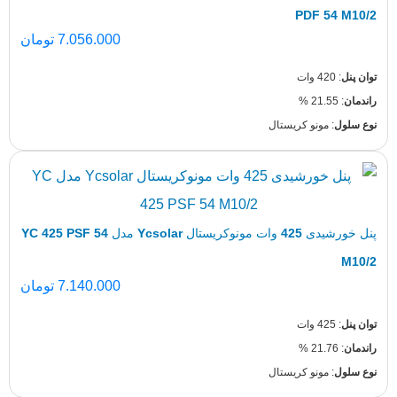
PDF 5
7.056.000
تومان
 مونو کریستال
پنل خورشیدی 425 وات مونوکریستال Ycsolar مدل YC 425 PSF 54
7.140.000
تومان
 مونو کریستال