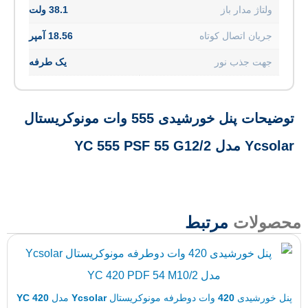
ژ مدار باز
38.1 ولت
ن اتصال کوتاه
18.56 آمپر
 جذب نور
یک طرفه
توضیحات پنل خورشیدی 555 وات مونوکریستال
YC 555 P
ات
مرتبط
پنل خورشیدی 420 وات دوطرفه مونوکریستال Ycsolar مدل YC 420