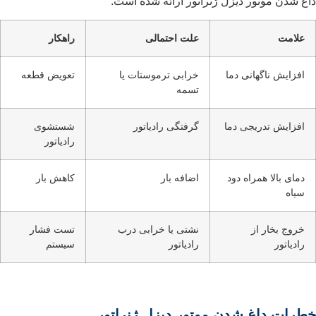
داغ شدن موتور دیزل ژنراتور ارائه شده است.
علامت
علت احتمالی
راهکار
افزایش ناگهانی دما
خرابی ترموستات یا
تعویض قطعه
تسمه
افزایش تدریجی دما
گرفتگی رادیاتور
شستشوی
رادیاتور
دمای بالا همراه دود
اضافه‌ بار
کاهش بار
سیاه
خروج بخار از
نشتی یا خرابی درب
تست فشار
رادیاتور
رادیاتور
سیستم
خطرات داغ شدن موتور دیزل ژنراتور