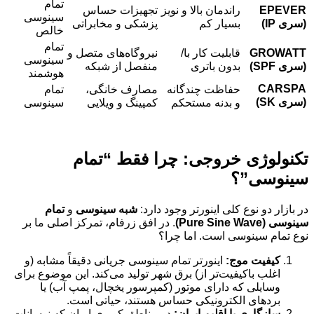
تمام
EPEVER
راندمان بالا و نویز
تجهیزات حساس
سینوسی
(
سری
IP)
بسیار کم
پزشکی و مخابراتی
خالص
تمام
GROWATT
قابلیت کار با/
نیروگاه‌های متصل و
سینوسی
(
سری
SPF)
بدون باتری
منفصل از شبکه
هوشمند
CARSPA
حفاظت چندگانه
مصارف خانگی،
تمام
(
سری
SK)
و بدنه مستحکم
کمپینگ و ویلایی
سینوسی
تکنولوژی خروجی: چرا فقط “تمام
سینوسی”؟
در بازار دو نوع کلی اینورتر وجود دارد:
شبه سینوسی
و
تمام
سینوسی
(Pure Sine Wave)
. در افق زرفام، تمرکز اصلی ما بر
نوع تمام سینوسی است. اما چرا؟
کیفیت موج
:
اینورتر تمام سینوسی جریانی دقیقاً مشابه (و
اغلب باکیفیت‌تر از) برق شهر تولید می‌کند. این موضوع برای
وسایلی که دارای موتور (کمپرسور یخچال، پمپ آب) یا
بردهای الکترونیکی حساس هستند، حیاتی است.
سازگاری با اقلیم ایران
:
در مناطق کویری ایران که نوسانات