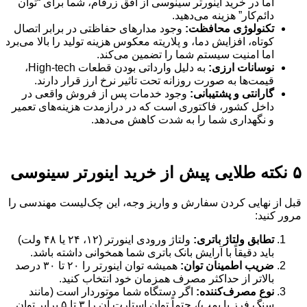
اما در خرید اینورتر سینوسی از افق زرفام، شما برای “توان
دائم‌کار” هزینه می‌دهید.
تکنولوژی محافظت
:
وجود مدارهای حفاظتی در برابر اتصال
کوتاه، افزایش دما، و پلاریته معکوس هزینه تولید را بالا می‌برد
اما امنیت سیستم شما را تضمین می‌کند.
نوسانات ارزی
:
به دلیل وارداتی بودن قطعات High-tech،
قیمت‌ها به صورت روزانه تحت تاثیر نرخ ارز قرار دارند.
گارانتی و پشتیبانی
:
وجود خدمات پس از فروش واقعی در
داخل کشور، فاکتوری است که در درازمدت هزینه‌های تعمیر
و نگهداری شما را به شدت کاهش می‌دهد.
۵ نکته طلایی پیش از خرید اینورتر سینوسی
قبل از نهایی کردن سفارش و واریز وجه، این چک‌لیست مهندسی را
مرور کنید:
تطابق ولتاژ باتری
:
ولتاژ ورودی اینورتر (۱۲، ۲۴ یا ۴۸ ولت)
باید دقیقاً با آرایش بانک باتری شما همخوانی داشته باشد.
ضریب اطمینان توان
:
همیشه توان اینورتر را ۲۰ تا ۳۰ درصد
بالاتر از حداکثر مصرف همزمان خود انتخاب کنید.
نوع مصرف‌کننده
:
اگر دستگاه شما موتوردار است (مانند
سنگ فرز یا پمپ)، حتماً توان استارت آن را ۳ تا ۵ برابر توان