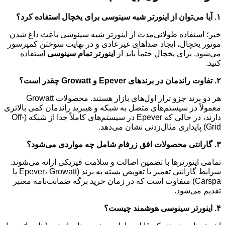
۱
.
آیا می‌توان از اینورتر شبه سینوسی برای یخچال استفاده کرد؟
خیر؛ استفاده طولانی‌مدت از اینورتر شبه سینوسی باعث داغ شدن
موتور یخچال، ایجاد صداهای غیرعادی و در نهایت سوختن کمپرسور
می‌شود. برای یخچال حتماً باید از
اینورتر تمام سینوسی
استفاده
کنید.
۲
.
تفاوت راندمان در برندهای
Epever
و
Growatt
چقدر است؟
هر دو برند جزو تراز اول‌های بازار هستند. محصولات Growatt
معمولاً در سیستم‌های متصل به شبکه و هیبرید راندمان کمی بالاتری
دارند، در حالی که Epever در سیستم‌های کاملاً جدا از شبکه (Off-
Grid) پایداری مثال‌زدنی نشان می‌دهد.
۳
.
گارانتی محصولات افق زرفام شامل چه مواردی می‌شود؟
تمامی اینورترها با تضمین اصالت و سلامت فیزیکی ارائه می‌شوند.
شرایط گارانتی تعمیر یا تعویض بسته به برند (Epever، Growatt یا
Carspa) متفاوت است که در زمان خرید برگه ضمانت‌نامه معتبر
تقدیم می‌شود.
۴
.
اینورتر سینوسی هوشمند چیست؟