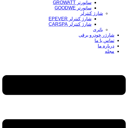
سانورتر GROWATT
سانورتر GOODWE
شارژ کنترلر
شارژ کنترلر EPEVER
شارژ کنترلر CARSPA
باتری
شارژر خودرو برقی
تماس با ما
درباره ما
مجله