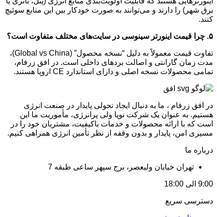
اینورترهایی هستند که قابلیت اولویت‌بندی منابع انرژی (پنل، باتری یا
برق شهر) را دارند و می‌توانند به صورت خودکار بین این منابع سوئیچ
کنند.
۵
.
چرا قیمت اینورتر سینوسی در سایت‌های مختلف متفاوت است؟
تفاوت قیمت معمولاً به دلیل “نسخه محصول” (Global vs China)،
مدت زمان گارانتی و اصالت بردهای داخلی است. در افق زرفام،
تمامی محصولات نسخه اصلی و دارای استاندارد CE اروپا هستند.
در افق زرفام ، ما به دنبال ایجاد تحولی پایدار در صنعت انرژی
هستیم. به عنوان یک شرکت نوپا ولی پرانرژی، مأموریت ما این
است که با ارائه محصولات و خدمات باکیفیت، مشتریان خود را در
مسیری امن، پایدار و بدون وقفه از نظر تأمین انرژی همراهی کنیم.
درباره ما
تهران خیابان ولیعصر، برج سپهر ساعی طبقه 7
9:00 الی 18:00
دسترسی سریع