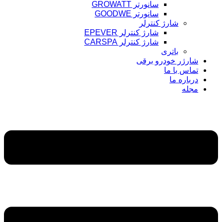
سانورتر GROWATT
سانورتر GOODWE
شارژ کنترلر
شارژ کنترلر EPEVER
شارژ کنترلر CARSPA
باتری
شارژر خودرو برقی
تماس با ما
درباره ما
مجله