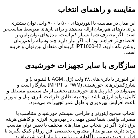
مقایسه و راهنمای انتخاب
این مدل در مقایسه با اینورترهای ۵۰۰ یا ۷۰۰ وات، توان بیشتری
برای بارهای هم‌زمان ارائه می‌دهد و برای بارهای متوسط مناسب‌تر
است. اگر مصرف شما بسیار کم است، مدل‌های توان پایین‌تر
اقتصادی‌تر خواهند بود؛ اما اگر نیاز دارید چند وسیله را هم‌زمان
روشن نگه دارید، IPT1000‑42 گزینه‌ای متعادل بین توان و هزینه
است.
سازگاری با سایر تجهیزات خورشیدی
این اینورتر با باتری‌های ۴۸ ولت (ژل، AGM یا لیتیومی) و
شارژکنترلرهای خورشیدی (PWM یا MPPT) سازگار است و
می‌تواند در کنار پنل‌های خورشیدی بخشی از یک سیستم مستقل و
کامل تولید انرژی باشد. توجه به تطابق ظرفیت باتری، پنل و اینورتر
باعث افزایش بهره‌وری و طول عمر تجهیزات می‌شود.
انتخاب صحیح اینورتر و طراحی سیستم خورشیدی متناسب با
مصرف واقعی شما نقش مهمی در بهره‌وری انرژی و کاهش هزینه
برق دارد. اگر در انتخاب بین مدل‌های مختلف یا تعیین توان مناسب
تردید دارید، می‌توانید از مشاوره تخصصی افق زرفام کمک بگیرید تا
قبل از خرید تصمیمی آگاهانه و متناسب با نیازتان داشته باشید.