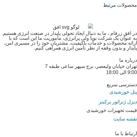
محصولات
مرتبط
در افق زرفام ، ما به دنبال ایجاد تحولی پایدار در صنعت انرژی هستیم.
به عنوان یک شرکت نوپا ولی پرانرژی، مأموریت ما این است که با
ارائه محصولات و خدمات باکیفیت، مشتریان خود را در مسیری امن،
پایدار و بدون وقفه از نظر تأمین انرژی همراهی کنیم.
درباره ما
تهران خیابان ولیعصر، برج سپهر ساعی طبقه 7
9:00 الی 18:00
دسترسی سریع
پنل خورشیدی
دیزل ژنراتور پرکینز
قیمت تجهیزات خورشیدی
نقشه سایت
ارتباط با ما