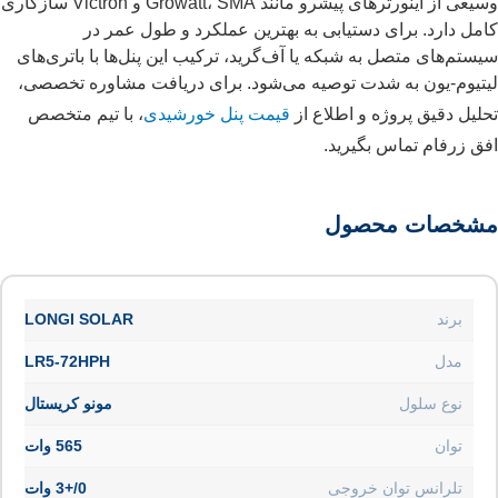
وسیعی از اینورترهای پیشرو مانند Growatt، SMA و Victron سازگاری
کامل دارد. برای دستیابی به بهترین عملکرد و طول عمر در
سیستم‌های متصل به شبکه یا آف‌گرید، ترکیب این پنل‌ها با باتری‌های
لیتیوم-یون به شدت توصیه می‌شود. برای دریافت مشاوره تخصصی،
تحلیل دقیق پروژه و اطلاع از
قیمت‌ پنل خورشیدی
، با تیم متخصص
افق زرفام تماس بگیرید.
مشخصات محصول
برند
LONGI SOLAR
مدل
LR5-72HPH
نوع سلول
مونو کریستال
توان
565 وات
تلرانس توان خروجی
0/+3 وات