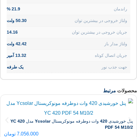
راندمان
21.9 %
ولتاژ خروجی در بیشترین توان
50.30 ولت
جریان خروجی در بیشترین توان
14.16
ولتاژ مدار باز
42.42 ولت
جریان اتصال کوتاه
13.32 آمپر
جهت جذب نور
یک طرفه
محصولات
مرتبط
پنل خورشیدی 420 وات دوطرفه مونوکریستال Ycsolar مدل YC 420
PDF 54 M10/2
7.056.000
تومان