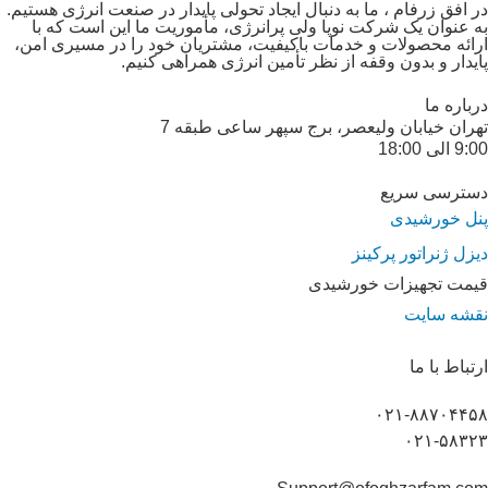
در افق زرفام ، ما به دنبال ایجاد تحولی پایدار در صنعت انرژی هستیم.
به عنوان یک شرکت نوپا ولی پرانرژی، مأموریت ما این است که با
ارائه محصولات و خدمات باکیفیت، مشتریان خود را در مسیری امن،
پایدار و بدون وقفه از نظر تأمین انرژی همراهی کنیم.
درباره ما
تهران خیابان ولیعصر، برج سپهر ساعی طبقه 7
9:00 الی 18:00
دسترسی سریع
پنل خورشیدی
دیزل ژنراتور پرکینز
قیمت تجهیزات خورشیدی
نقشه سایت
ارتباط با ما
۰۲۱-۸۸۷۰۴۴۵۸
۰۲۱-۵۸۳۲۳