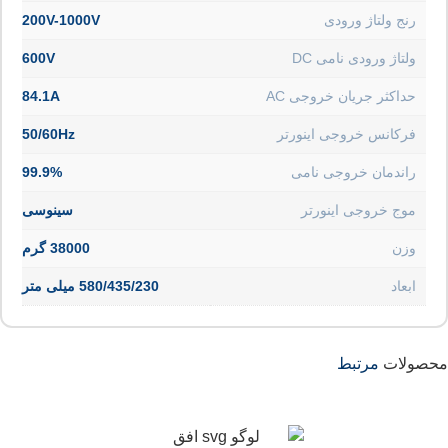
رنج ولتاژ ورودی
200V-1000V
ولتاژ ورودی نامی DC
600V
حداکثر جریان خروجی AC
84.1A
فرکانس خروجی اینورتر
50/60Hz
راندمان خروجی نامی
99.9%
موج خروجی اینورتر
سینوسی
وزن
38000 گرم
ابعاد
580/435/230 میلی متر
محصولات
مرتبط