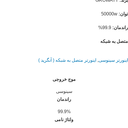
برند:
GROWATT
توان:
50000w
راندمان:
99.9%
متصل به شبکه
اینورتر سینوسی
,
اینورتر متصل به شبکه ( آنگرید )
موج خروجی
سینوسی
راندمان
99.9%
ولتاژ نامی