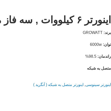
اینورتر ۶ کیلووات , سه فاز متصل به شبکه مدل MIN6000TL-X برند GROWATT
برند:
GROWATT
توان:
6000w
راندمان:
98.5%
متصل به شبکه
اینورتر سینوسی
,
اینورتر متصل به شبکه ( آنگرید )