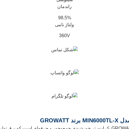
راندمان
98.5%
ولتاژ نامی
360V
اینورتر ۶ کیلووات سه‌فاز متصل به شبکه مدل MIN6000TL‑X برند GROWATT یک اینورتر خورشیدی جمع