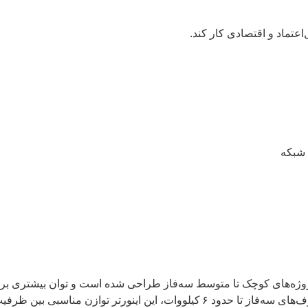
عتماد و اقتصادی کار کند.
 شبکه
با اینورترهای تک‌فاز ۵ یا ۷ کیلووات، MIN6000TL‑X برای پروژه‌های کوچک تا متوسط سه‌فاز طراحی
۴ کیلووات است، مدل‌های تک‌فاز اقتصادی‌تر خواهند بود؛ اما برای مصرف‌های سه‌فاز 