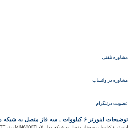
مشاوره تلفنی
مشاوره در واتساپ
عضویت درتلگرام
توضیحات اینورتر ۶ کیلووات , سه فاز متصل به شبکه مدل MIN6000TL-X برند GROWATT