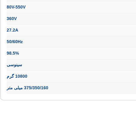
80V-550V
360V
27.2A
50/60Hz
98.5%
سینوسی
10800 گرم
375/350/160 میلی متر