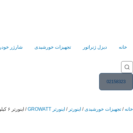
خانه
دیزل ژنراتور
تجهیزات خورشیدی
شارژر خودر
02158323
خانه
/
تجهیزات خورشیدی
/
اینورتر
/
اینورتر GROWATT
/ اینورتر ۶ کیلووات , سه فاز متصل به شبکه مدل MIN6000TL-X برند GROWATT