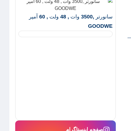
سانورتر ,3500 وات , 48 ولت , 60 آمپر
GOODWE
DWE
صفحه اینستاگرام