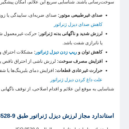
سوخت‌رسانی باشند. شناسایی سریع این علائم، امکان پیشگیری ا
صدای غیرطبیعی موتور:
صدای ضربه‌ای، ساییدگی یا زوزه،
کاهش صدای دیزل ژنراتور
لرزش شدید و ناگهانی بدنه ژنراتور:
حرکت غیرمعمول شاسی
یا ناترازی شفت باشد.
کاهش توان و
ریپ زدن دیزل ژنراتور
:
مشکلات احتراق و
افزایش مصرف سوخت:
لرزش ناشی از احتراق ناقص یا 
حرارت غیرعادی قطعات:
افزایش دمای بلبرینگ‌ها یا شف
علت داغ کردن دیزل ژنراتور
شناسایی به موقع این علائم و اقدام اصلاحی، از توقف ناگهانی
استاندارد مجاز لرزش دیزل ژنراتور طبق ISO 8528-9