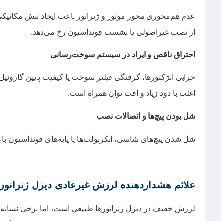
عدم هم‌محوری محور موتور و ژنراتور باعث ایجاد تنش مکانیکی
از نصب غیراصولی یا نشست فونداسیون رخ می‌دهد.
احتراق ناقص و ایراد در سیستم سوخت‌رسانی
خرابی انژکتورها، گرفتگی فیلتر سوخت یا کیفیت پایین گازوئیل
اغلب با دود زیاد و افت توان همراه است.
شل بودن پیچ‌ها و اتصالات نصب
شل شدن پیچ‌های شاسی، انکربولت‌ها یا پایه‌های فونداسیون 
علائم هشداردهنده لرزش غیرعادی دیزل ژنراتور
لرزش خفیف در دیزل ژنراتورها طبیعی است، اما برخی نشانه‌ه